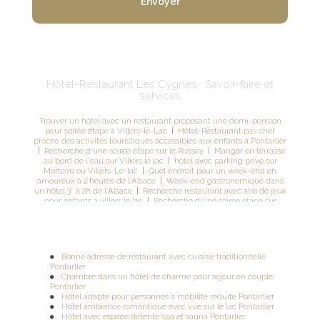
Hôtel-Restaurant Les Cygnes : Savoir-faire et
services
Trouver un hôtel avec un restaurant proposant une demi-pension
pour soirée étape à Villers-le-Lac
|
Hôtel-Restaurant pas cher
proche des activités touristiques accessibles aux enfants à Pontarlier
|
Recherche d'une soirée étape sur le Russey
|
Manger en terrasse
au bord de l'eau sur Villers le lac
|
hôtel avec parking prive sur
Morteau ou Villers-Le-lac
|
Quel endroit pour un week-end en
amoureux à 2 heures de l'Alsace
|
Week-end gastronomique dans
un hôtel 3* à 2h de l'Alsace
|
Recherche restaurant avec aire de jeux
pour enfants à vIllers le lac
|
Recherche d'une soirée étape sur
Morteau
|
Hôtel-Restaurant des vacances en famille avec formule
petit-déjeuner à Pontarlier
|
Hôtel-Restaurant des vacances en
famille avec formule petit-déjeuner à Pontarlier
|
Recherche d'un
hotel au bord du lac sur morteau
|
Restaurant pour repas
d'entreprise capacité maximale 30 personnes
|
Recherche
Bonne adresse de restaurant avec cuisine traditionnelle
restaurant avec aire de jeux pour enfants à Villers-Le-Lac
|
Ou puis-
Pontarlier
je manger des grenouilles sur Morteau
|
Recherche d'une soirée
Chambre dans un hôtel de charme pour séjour en couple
étape sur les Fins
|
hotel avec parking prive sur Morteau ou villers le
Pontarlier
lac
|
Restaurant pour repas d'entreprise capacité maximale 30
Hôtel adapté pour personnes à mobilité réduite Pontarlier
personnes
|
Recherche d'une soirée étape sur Villers le lac
|
Hôtel ambiance romantique avec vue sur le lac Pontarlier
Recherche un hotel 3* sur morteau les fins
|
Relaxation dans un
Hôtel avec espace détente spa et sauna Pontarlier