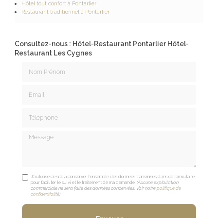
Hôtel tout confort à Pontarlier
Restaurant traditionnel à Pontarlier
Consultez-nous : Hôtel-Restaurant Pontarlier Hôtel-
Restaurant Les Cygnes
Nom Prénom
Email
Téléphone
Message
J'autorise ce site à conserver l'ensemble des données transmises dans ce formulaire
pour faciliter le suivi et le traitement de ma demande.
(Aucune exploitation
commerciale ne sera faite des données concervées. Voir notre
politique de
confidentialité
)