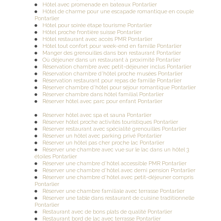
hôtel 3* à 2 heures de l'Alsace
|
Recherche d'une salle de séminaire
Hôtel avec promenade en bateaux Pontarlier
30 personnes maxi
|
Restaurant ou l'on peut manger des grenouilles
Hôtel de charme pour une escapade romantique en couple
|
Recherche d'une soirée étape sur Villers-Le-Lac
|
Hôtel-
Pontarlier
Restaurant pas cher proche des activités touristiques accessibles aux
Hôtel pour soirée étape tourisme Pontarlier
enfants à Pontarlier
|
manger une friture au bord de l'eau à
Hôtel proche frontière suisse Pontarlier
Morteau
|
Week-end gastronomique dans un hôtel 3* à 2h de
Hôtel restaurant avec accès PMR Pontarlier
l'Alsace
|
Recherche hotel familial avec restaurant sur Morteau
Hôtel tout confort pour week-end en famille Pontarlier
Manger des grenouilles dans bon restaurant Pontarlier
Où déjeuner dans un restaurant à proximité Pontarlier
Réservation chambre avec petit-déjeuner inclus Pontarlier
Réservation chambre d'hôtel proche musées Pontarlier
Réservation restaurant pour repas de famille Pontarlier
Réserver chambre d'hôtel pour séjour romantique Pontarlier
Réserver chambre dans hôtel familial Pontarlier
Réserver hôtel avec parc pour enfant Pontarlier
Réserver hôtel avec spa et sauna Pontarlier
Réserver hôtel proche activités touristiques Pontarlier
Réserver restaurant avec spécialité grenouilles Pontarlier
Réserver un hôtel avec parking privé Pontarlier
Réserver un hôtel pas cher proche lac Pontarlier
Réserver une chambre avec vue sur le lac dans un hôtel 3
étoiles Pontarlier
Réserver une chambre d'hôtel accessible PMR Pontarlier
Réserver une chambre d'hôtel avec demi pension Pontarlier
Réserver une chambre d'hôtel avec petit-déjeuner compris
Pontarlier
Réserver une chambre familiale avec terrasse Pontarlier
Réserver une table dans restaurant de cuisine traditionnelle
Pontarlier
Restaurant avec de bons plats de qualité Pontarlier
Restaurant bord de lac avec terrasse Pontarlier