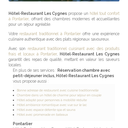
Hôtel-Restaurant Les Cygnes
propose un
hôtel tout confort
à Pontarlier
, offrant des chambres modernes et accueillantes
pour un séjour agréable.
Votre
restaurant traditionnel à Pontarlier
offre une expérience
culinaire authentique avec des plats régionaux savoureux.
Avec son
restaurant traditionnel cuisinant avec des produits
frais et locaux à Pontarlier
,
Hôtel-Restaurant Les Cygnes
garantit des repas de qualité, mettant en valeur les saveurs
locales.
En plus de ses services :
Réservation chambre avec
petit-déjeuner inclus, Hôtel-Restaurant Les Cygnes
vous propose aussi :
Bonne adresse de restaurant avec cuisine traditionnelle
Chambre dans un hôtel de charme pour séjour en couple
Hôtel adapté pour personnes à mobilité réduite
Hôtel ambiance romantique avec vue sur le lac
Hôtel avec espace détente spa et sauna
Hôtel avec promenade en bateaux
Pontarlier