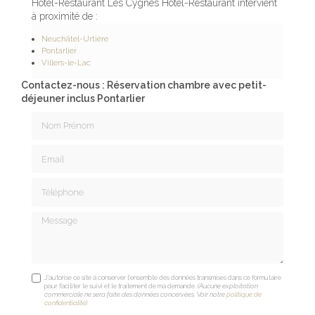
Hôtel-Restaurant Les Cygnes Hôtel-Restaurant intervient
à proximité de :
Neuchâtel-Urtière
Pontarlier
Villers-le-Lac
Contactez-nous : Réservation chambre avec petit-
déjeuner inclus Pontarlier
Nom Prénom
Email
Téléphone
Message
J'autorise ce site à conserver l'ensemble des données transmises dans ce formulaire
pour faciliter le suivi et le traitement de ma demande.
(Aucune exploitation
commerciale ne sera faite des données concervées. Voir notre
politique de
confidentialité
)