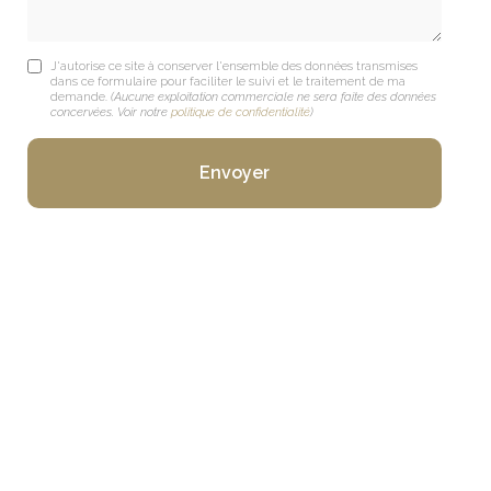
J'autorise ce site à conserver l'ensemble des données transmises
dans ce formulaire pour faciliter le suivi et le traitement de ma
demande.
(Aucune exploitation commerciale ne sera faite des données
concervées. Voir notre
politique de confidentialité
)