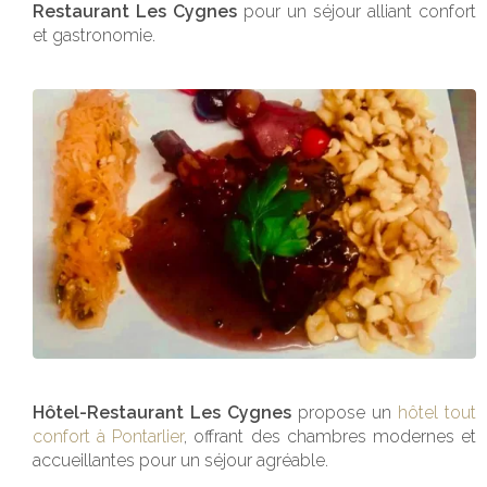
Restaurant Les Cygnes
pour un séjour alliant confort
et gastronomie.
Hôtel-Restaurant Les Cygnes
propose un
hôtel tout
confort à Pontarlier
, offrant des chambres modernes et
accueillantes pour un séjour agréable.