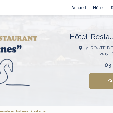
avigation principale
Accueil
Hôtel
Hôtel-Restaur
31 ROUTE D
25130
03
Co
enade en bateaux Pontarlier