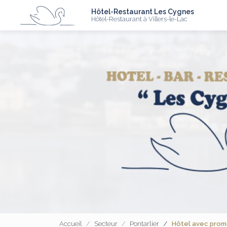
N
Aller
Hôtel-Restaurant Les Cygnes
au
Hôtel-Restaurant à Villers-le-Lac
contenu
principal
Accueil
Secteur
Pontarlier
Hôtel avec prom