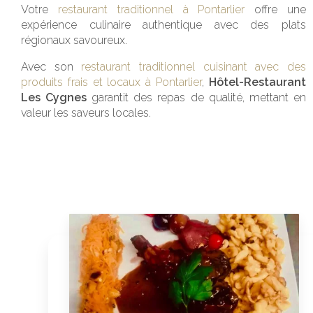
Votre
restaurant traditionnel à Pontarlier
offre une
expérience culinaire authentique avec des plats
régionaux savoureux.
Avec son
restaurant traditionnel cuisinant avec des
produits frais et locaux à Pontarlier
,
Hôtel-Restaurant
Les Cygnes
garantit des repas de qualité, mettant en
valeur les saveurs locales.