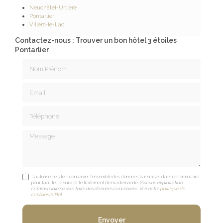
Neuchâtel-Urtière
Pontarlier
Villers-le-Lac
Contactez-nous : Trouver un bon hôtel 3 étoiles
Pontarlier
Nom Prénom
Email
Téléphone
Message
J'autorise ce site à conserver l'ensemble des données transmises dans ce formulaire
pour faciliter le suivi et le traitement de ma demande.
(Aucune exploitation
commerciale ne sera faite des données concervées. Voir notre
politique de
confidentialité
)