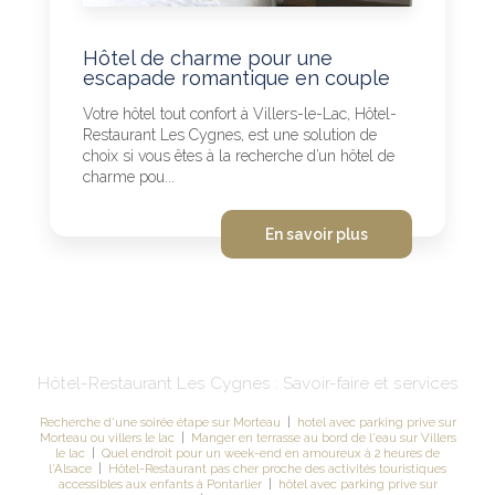
Hôtel de charme pour une
escapade romantique en couple
Votre hôtel tout confort à Villers-le-Lac, Hôtel-
Restaurant Les Cygnes, est une solution de
choix si vous êtes à la recherche d’un hôtel de
charme pou...
En savoir plus
Hôtel-Restaurant Les Cygnes : Savoir-faire et services
Recherche d'une soirée étape sur Morteau
|
hotel avec parking prive sur
Morteau ou villers le lac
|
Manger en terrasse au bord de l'eau sur Villers
le lac
|
Quel endroit pour un week-end en amoureux à 2 heures de
l'Alsace
|
Hôtel-Restaurant pas cher proche des activités touristiques
accessibles aux enfants à Pontarlier
|
hôtel avec parking prive sur