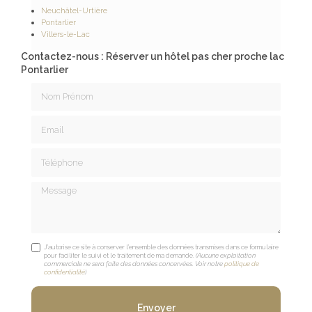
Neuchâtel-Urtière
Pontarlier
Villers-le-Lac
Contactez-nous : Réserver un hôtel pas cher proche lac
Pontarlier
Nom Prénom
Email
Téléphone
Message
J'autorise ce site à conserver l'ensemble des données transmises dans ce formulaire
pour faciliter le suivi et le traitement de ma demande.
(Aucune exploitation
commerciale ne sera faite des données concervées. Voir notre
politique de
confidentialité
)