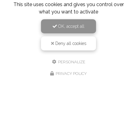
This site uses cookies and gives you control over
what you want to activate
OK, accept all
Deny all cookies
PERSONALIZE
PRIVACY POLICY
08/08/2026
MENUS SEMAINE 33
Sur réservation au 0381680120 Vous souhaitant une
agréable visite, si vous avez besoin d'un complément