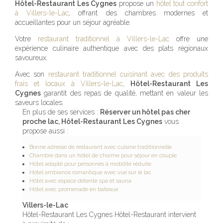
Hôtel-Restaurant Les Cygnes
propose un
hôtel tout confort
à Villers-le-Lac
, offrant des chambres modernes et
accueillantes pour un séjour agréable.
Votre
restaurant traditionnel à Villers-le-Lac
offre une
expérience culinaire authentique avec des plats régionaux
savoureux.
Avec son
restaurant traditionnel cuisinant avec des produits
frais et locaux à Villers-le-Lac
,
Hôtel-Restaurant Les
Cygnes
garantit des repas de qualité, mettant en valeur les
saveurs locales.
En plus de ses services :
Réserver un hôtel pas cher
proche lac, Hôtel-Restaurant Les Cygnes
vous
propose aussi :
Bonne adresse de restaurant avec cuisine traditionnelle
Chambre dans un hôtel de charme pour séjour en couple
Hôtel adapté pour personnes à mobilité réduite
Hôtel ambiance romantique avec vue sur le lac
Hôtel avec espace détente spa et sauna
Hôtel avec promenade en bateaux
Villers-le-Lac
Hôtel-Restaurant Les Cygnes Hôtel-Restaurant intervient