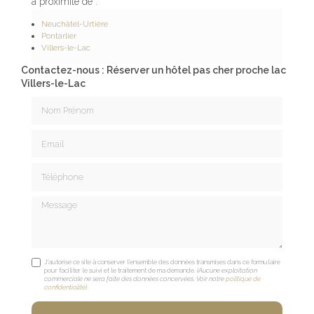
à proximité de :
Neuchâtel-Urtière
Pontarlier
Villers-le-Lac
Contactez-nous : Réserver un hôtel pas cher proche lac
Villers-le-Lac
Nom Prénom
Email
Téléphone
Message
J'autorise ce site à conserver l'ensemble des données transmises dans ce formulaire
pour faciliter le suivi et le traitement de ma demande.
(Aucune exploitation
commerciale ne sera faite des données concervées. Voir notre
politique de
confidentialité
)