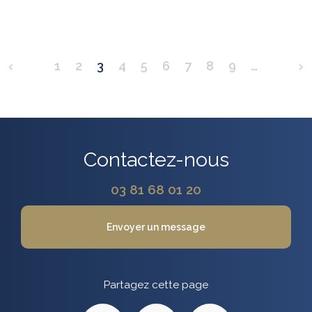
1
2
3
4
5
6
7
8
9
…
Contactez-nous
03 81 68 01 20
Envoyer un message
Partagez cette page
Facebook
X
Email