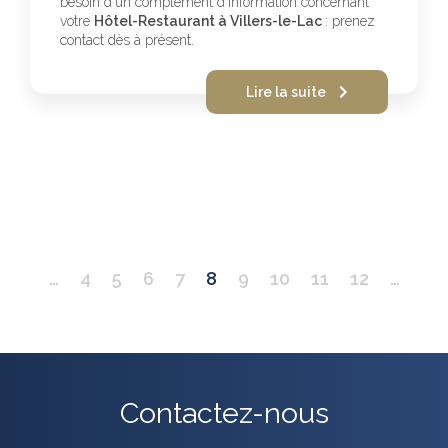
besoin d'un complément d'information concernant
votre
Hôtel-Restaurant à Villers-le-Lac
: prenez
contact dès à présent.
Lire la suite
Pagination
…
4
5
6
7
8
9
10
11
12
…
Contactez-nous