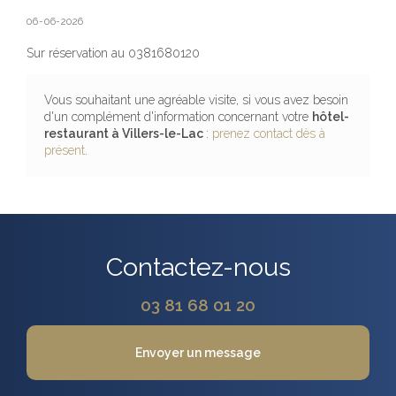
06-06-2026
Sur réservation au 0381680120
Vous souhaitant une agréable visite, si vous avez besoin
d'un complément d'information concernant votre
hôtel-
restaurant
à Villers-le-Lac
:
prenez contact dès à
présent
.
Contactez-nous
03 81 68 01 20
Envoyer un message