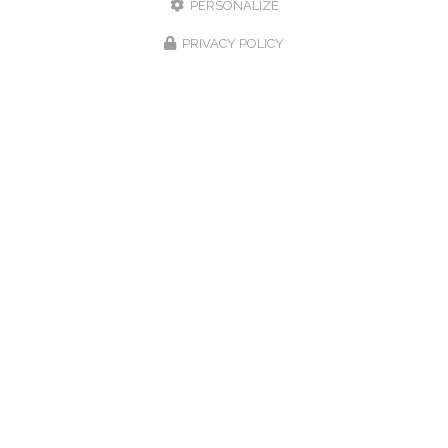
PERSONALIZE
PRIVACY POLICY
Hôtel-Restaurant à Villers-le-Lac
31 route des Brenets
25130 - Villers-le-lac
03 81 68 01 20