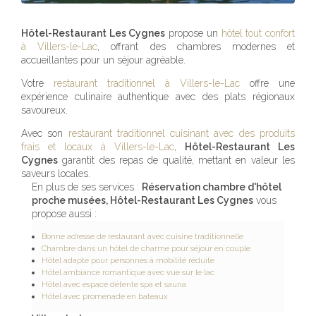
Hôtel-Restaurant Les Cygnes
propose un
hôtel tout confort
à Villers-le-Lac
, offrant des chambres modernes et
accueillantes pour un séjour agréable.
Votre
restaurant traditionnel à Villers-le-Lac
offre une
expérience culinaire authentique avec des plats régionaux
savoureux.
Avec son
restaurant traditionnel cuisinant avec des produits
frais et locaux à Villers-le-Lac
,
Hôtel-Restaurant Les
Cygnes
garantit des repas de qualité, mettant en valeur les
saveurs locales.
En plus de ses services :
Réservation chambre d'hôtel
proche musées, Hôtel-Restaurant Les Cygnes
vous
propose aussi :
Bonne adresse de restaurant avec cuisine traditionnelle
Chambre dans un hôtel de charme pour séjour en couple
Hôtel adapté pour personnes à mobilité réduite
Hôtel ambiance romantique avec vue sur le lac
Hôtel avec espace détente spa et sauna
Hôtel avec promenade en bateaux