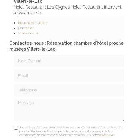
Villers-le-Lac
Hôtel-Restaurant Les Cygnes Hôtel-Restaurant intervient
à proximité de :
Neuchâtel-Urtière
Pontarlier
Villers-le-Lac
Contactez-nous : Réservation chambre d'hôtel proche
musées Villers-le-Lac
Nom Prénom
Email
Téléphone
Message
J'autorise ce site à conserver l'ensemble des données transmises dans ce formulaire
pour faciliter le suivi et le traitement de ma demande.
(Aucune exploitation
commerciale ne sera faite des données concervées. Voir notre
politique de