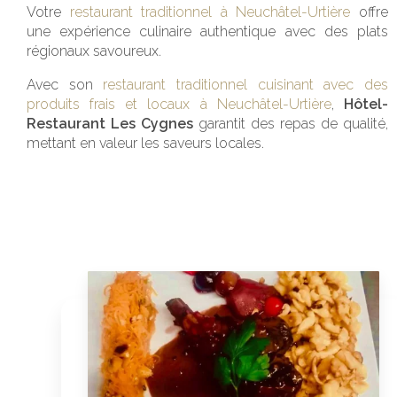
Votre
restaurant traditionnel à Neuchâtel-Urtière
offre
une expérience culinaire authentique avec des plats
régionaux savoureux.
Avec son
restaurant traditionnel cuisinant avec des
produits frais et locaux à Neuchâtel-Urtière
,
Hôtel-
Restaurant Les Cygnes
garantit des repas de qualité,
mettant en valeur les saveurs locales.