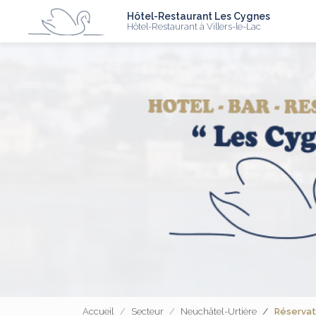
N
Aller
Hôtel-Restaurant Les Cygnes
au
Hôtel-Restaurant à Villers-le-Lac
contenu
principal
Accueil
Secteur
Neuchâtel-Urtière
Réservat