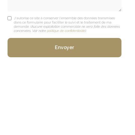
J'autorise ce site à conserver l'ensemble des données transmises
dans ce formulaire pour faciliter le suivi et le traitement de ma
demande.
(Aucune exploitation commerciale ne sera faite des données
concervées. Voir notre
politique de confidentialité
)