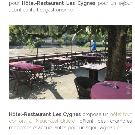
pour
Hôtel-Restaurant Les Cygnes
pour un séjour
alliant confort et gastronomie.
Hôtel-Restaurant Les Cygnes
propose un
hôtel tout
confort à Neuchâtel-Urtière
, offrant des chambres
modernes et accueillantes pour un séjour agréable.