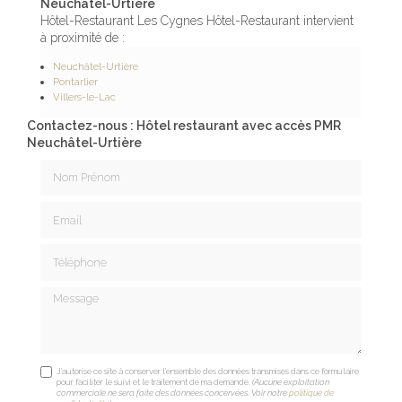
Neuchâtel-Urtière
Hôtel-Restaurant Les Cygnes Hôtel-Restaurant intervient
à proximité de :
Neuchâtel-Urtière
Pontarlier
Villers-le-Lac
Contactez-nous : Hôtel restaurant avec accès PMR
Neuchâtel-Urtière
Nom Prénom
Email
Téléphone
Message
J'autorise ce site à conserver l'ensemble des données transmises dans ce formulaire
pour faciliter le suivi et le traitement de ma demande.
(Aucune exploitation
commerciale ne sera faite des données concervées. Voir notre
politique de