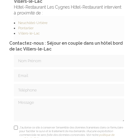
Villers-le-Lac
Hôtel-Restaurant Les Cygnes Hôtel-Restaurant intervient
à proximité de :
Neuchâtel-Urtière
Pontarlier
Villers-le-Lac
Contactez-nous : Séjour en couple dans un hôtel bord
de lac Villers-le-Lac
Nom Prénom
Email
Téléphone
Message
J'autorise ce site à conserver l'ensemble des données transmises dans ce formulaire
pour faciliter le suivi et le traitement de ma demande.
(Aucune exploitation
commerciale ne sera faite des données concervées. Voir notre
politique de