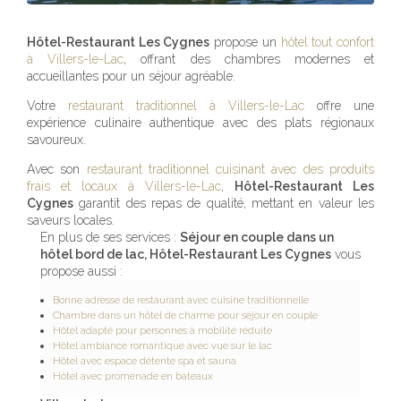
Hôtel-Restaurant Les Cygnes
propose un
hôtel tout confort
à Villers-le-Lac
, offrant des chambres modernes et
accueillantes pour un séjour agréable.
Votre
restaurant traditionnel à Villers-le-Lac
offre une
expérience culinaire authentique avec des plats régionaux
savoureux.
Avec son
restaurant traditionnel cuisinant avec des produits
frais et locaux à Villers-le-Lac
,
Hôtel-Restaurant Les
Cygnes
garantit des repas de qualité, mettant en valeur les
saveurs locales.
En plus de ses services :
Séjour en couple dans un
hôtel bord de lac, Hôtel-Restaurant Les Cygnes
vous
propose aussi :
Bonne adresse de restaurant avec cuisine traditionnelle
Chambre dans un hôtel de charme pour séjour en couple
Hôtel adapté pour personnes à mobilité réduite
Hôtel ambiance romantique avec vue sur le lac
Hôtel avec espace détente spa et sauna
Hôtel avec promenade en bateaux