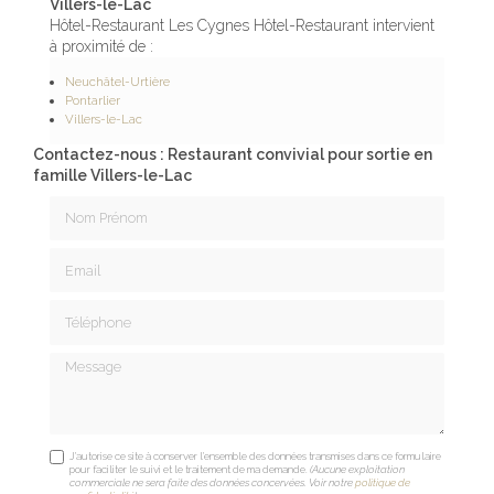
Villers-le-Lac
Hôtel-Restaurant Les Cygnes Hôtel-Restaurant intervient
à proximité de :
Neuchâtel-Urtière
Pontarlier
Villers-le-Lac
Contactez-nous : Restaurant convivial pour sortie en
famille Villers-le-Lac
Nom Prénom
Email
Téléphone
Message
J'autorise ce site à conserver l'ensemble des données transmises dans ce formulaire
pour faciliter le suivi et le traitement de ma demande.
(Aucune exploitation
commerciale ne sera faite des données concervées. Voir notre
politique de