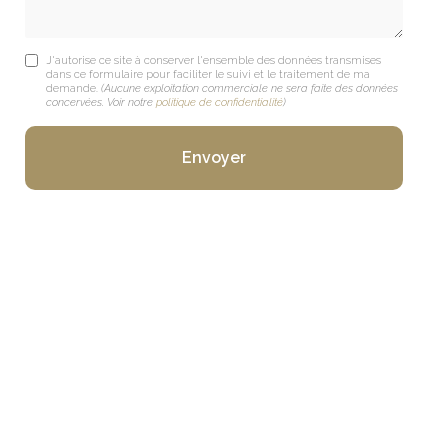
J'autorise ce site à conserver l'ensemble des données transmises
dans ce formulaire pour faciliter le suivi et le traitement de ma
demande.
(Aucune exploitation commerciale ne sera faite des données
concervées. Voir notre
politique de confidentialité
)