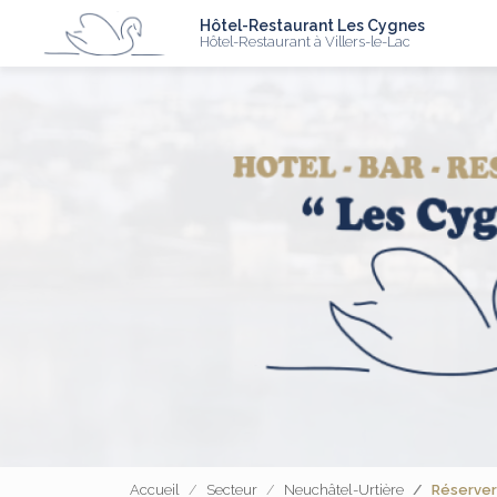
N
Aller
Hôtel-Restaurant Les Cygnes
au
Hôtel-Restaurant à Villers-le-Lac
contenu
principal
Accueil
Secteur
Neuchâtel-Urtière
Réserver