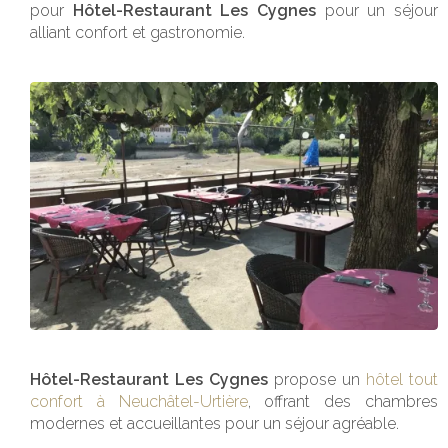
pour
Hôtel-Restaurant Les Cygnes
pour un séjour
alliant confort et gastronomie.
Hôtel-Restaurant Les Cygnes
propose un
hôtel tout
confort à Neuchâtel-Urtière
, offrant des chambres
modernes et accueillantes pour un séjour agréable.