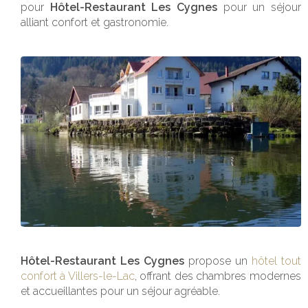
pour
Hôtel-Restaurant Les Cygnes
pour un séjour
alliant confort et gastronomie.
Hôtel-Restaurant Les Cygnes
propose un
hôtel tout
confort à Villers-le-Lac
, offrant des chambres modernes
et accueillantes pour un séjour agréable.