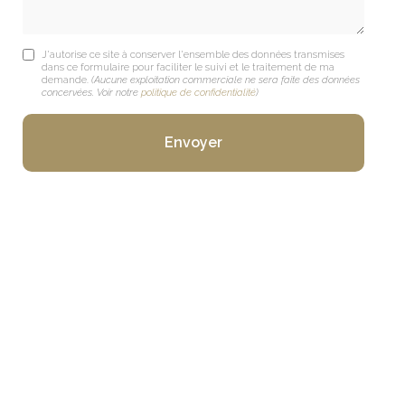
J'autorise ce site à conserver l'ensemble des données transmises
dans ce formulaire pour faciliter le suivi et le traitement de ma
demande.
(Aucune exploitation commerciale ne sera faite des données
concervées. Voir notre
politique de confidentialité
)