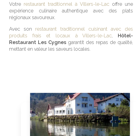
Votre
restaurant traditionnel à Villers-le-Lac
offre une
expérience culinaire authentique avec des plats
régionaux savoureux.
Avec son
restaurant traditionnel cuisinant avec des
produits frais et locaux à Villers-le-Lac
,
Hôtel-
Restaurant Les Cygnes
garantit des repas de qualité,
mettant en valeur les saveurs locales.