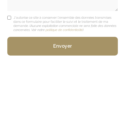
J'autorise ce site à conserver l'ensemble des données transmises
dans ce formulaire pour faciliter le suivi et le traitement de ma
demande.
(Aucune exploitation commerciale ne sera faite des données
concervées. Voir notre
politique de confidentialité
)