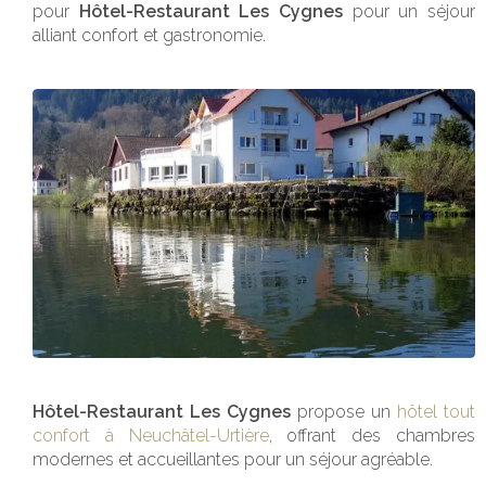
pour
Hôtel-Restaurant Les Cygnes
pour un séjour
alliant confort et gastronomie.
Hôtel-Restaurant Les Cygnes
propose un
hôtel tout
confort à Neuchâtel-Urtière
, offrant des chambres
modernes et accueillantes pour un séjour agréable.