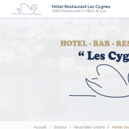
N
Aller
Hôtel-Restaurant Les Cygnes
au
Hôtel-Restaurant à Villers-le-Lac
contenu
principal
Accueil
Secteur
Neuchâtel-Urtière
Hôtel to