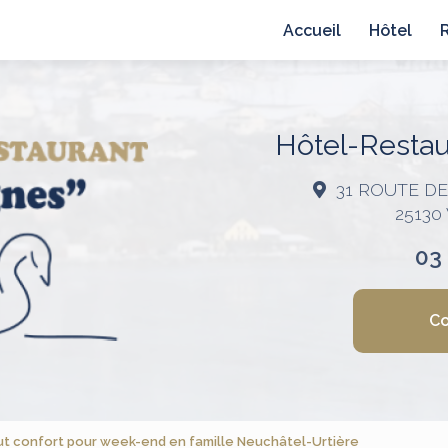
avigation principale
Accueil
Hôtel
Hôtel-Restaur
31 ROUTE D
25130
03
Co
ut confort pour week-end en famille Neuchâtel-Urtière