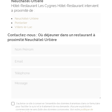
Neuchâtel-Urtière
Hôtel-Restaurant Les Cygnes Hôtel-Restaurant intervient
à proximité de :
Neuchâtel-Urtière
Pontarlier
Villers-le-Lac
Contactez-nous : Où déjeuner dans un restaurant à
proximité Neuchâtel-Urtière
Nom Prénom
Email
Téléphone
Message
J'autorise ce site à conserver l'ensemble des données transmises dans ce formulaire
pour faciliter le suivi et le traitement de ma demande.
(Aucune exploitation
commerciale ne sera faite des données concervées. Voir notre
politique de