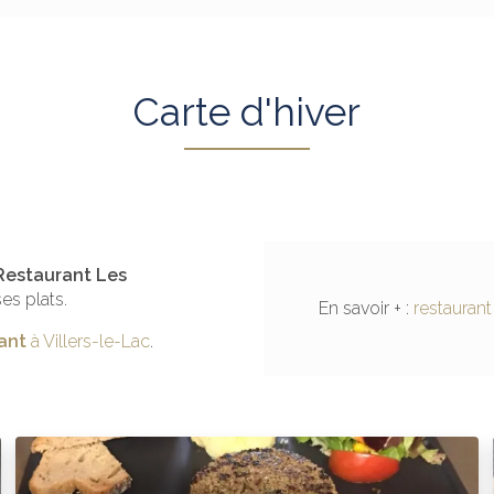
Carte d'hiver
-Restaurant Les
es plats.
En savoir + :
restaurant
ant
à Villers-le-Lac
.