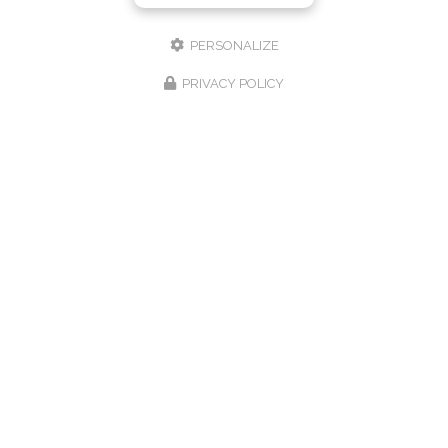
PERSONALIZE
PRIVACY POLICY
Hôtel-Restaurant à Villers-le-Lac
31 route des Brenets