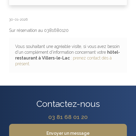
30-01-2026
Sur réservation au 0381680120
Vous souhaitant une agréable visite, si vous avez besoin
d'un complément d'information concernant votre
hôtel-
restaurant
à Villers-le-Lac
:
prenez contact dès à
présent
.
Contactez-nous
03 81 68 01 20
Envoyer un message