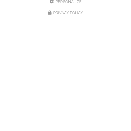
PERSONALIZE
PRIVACY POLICY
Hôtel-Restaurant à Villers-le-Lac
31 route des Brenets
25130 - Villers-le-lac
03 81 68 01 20