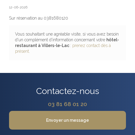
12-06-2026
Sur réservation au 0381680120
Vous souhaitant une agréable visite, si vous avez besoin
d'un complément d'information concernant votre
hôtel-
restaurant
à Villers-le-Lac
:
prenez contact dès à
présent
.
Contactez-nous
03 81 68 01 20
Envoyer un message