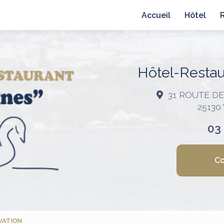
avigation principale
Accueil
Hôtel
Hôtel-Restaur
31 ROUTE D
25130
03
Co
VATION