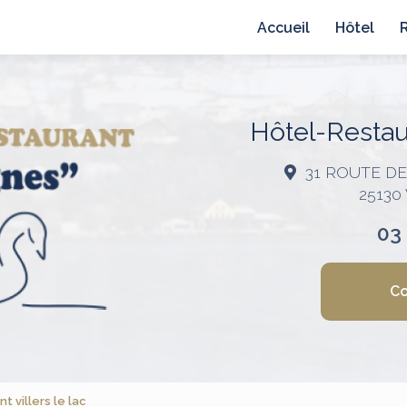
avigation principale
Accueil
Hôtel
Hôtel-Restaur
31 ROUTE D
25130
03
Co
 villers le lac