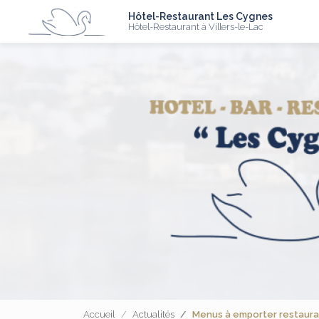
N
Aller
Hôtel-Restaurant Les Cygnes
au
Hôtel-Restaurant à Villers-le-Lac
contenu
principal
Accueil
Actualités
Menus à emporter restaurant