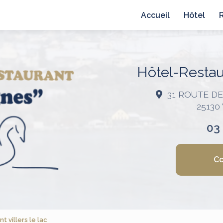
avigation principale
Accueil
Hôtel
Hôtel-Restaur
31 ROUTE D
25130
03
Co
 villers le lac