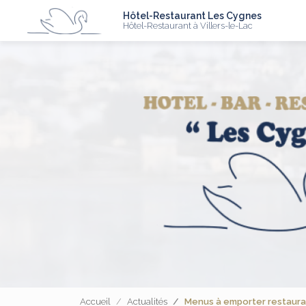
N
Aller
Hôtel-Restaurant Les Cygnes
au
Hôtel-Restaurant à Villers-le-Lac
contenu
principal
Accueil
Actualités
Menus à emporter restaurant