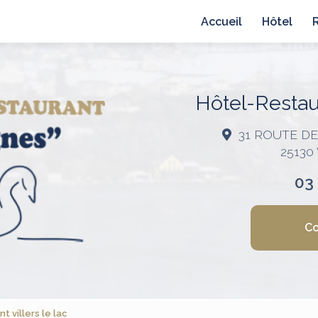
avigation principale
Accueil
Hôtel
Hôtel-Restaur
31 ROUTE D
25130
03
Co
 villers le lac