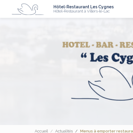
N
Aller
Hôtel-Restaurant Les Cygnes
au
Hôtel-Restaurant à Villers-le-Lac
contenu
principal
Accueil
Actualités
Menus à emporter restaurant