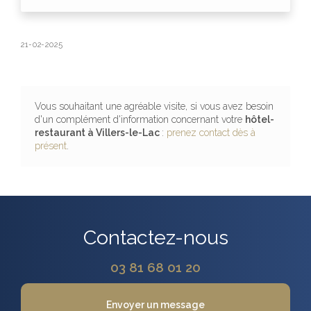
21-02-2025
Vous souhaitant une agréable visite, si vous avez besoin
d'un complément d'information concernant votre
hôtel-
restaurant
à Villers-le-Lac
:
prenez contact dès à
présent
.
Contactez-nous
03 81 68 01 20
Envoyer un message