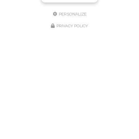
PERSONALIZE
PRIVACY POLICY
Hôtel-Restaurant à Villers-le-Lac
31 route des Brenets