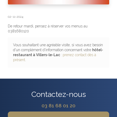
02-11-2024
De retour mardi, pensez à réserver vos menus au
0381680120
Vous souhaitant une agréable visite, si vous avez besoin
d'un complément d'information concernant votre
hôtel-
restaurant
à Villers-le-Lac
:
prenez contact dès à
présent
.
Contactez-nous
03 81 68 01 20