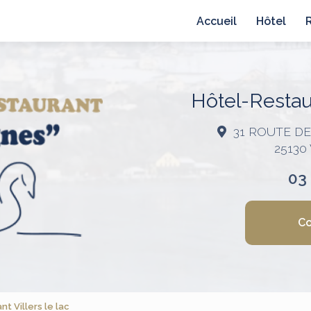
avigation principale
Accueil
Hôtel
Hôtel-Restaur
31 ROUTE D
25130
03
Co
t Villers le lac