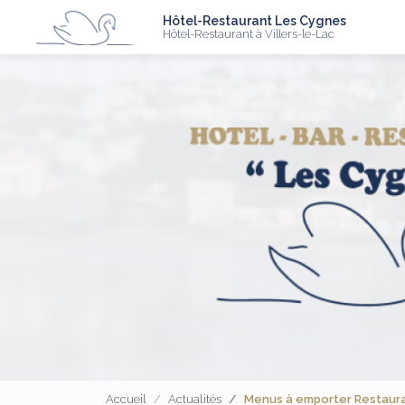
N
Aller
Hôtel-Restaurant Les Cygnes
au
Hôtel-Restaurant à Villers-le-Lac
contenu
principal
Accueil
Actualités
Menus à emporter Restauran