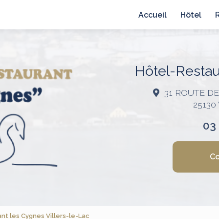
avigation principale
Accueil
Hôtel
Hôtel-Restaur
31 ROUTE D
25130
03
Co
t les Cygnes Villers-le-Lac