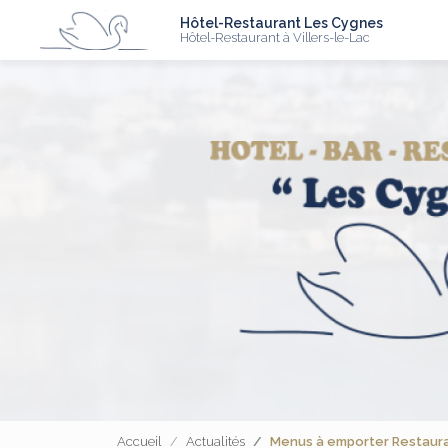
N
Aller
Hôtel-Restaurant Les Cygnes
au
Hôtel-Restaurant à Villers-le-Lac
contenu
principal
Accueil
Actualités
Menus à emporter Restauran