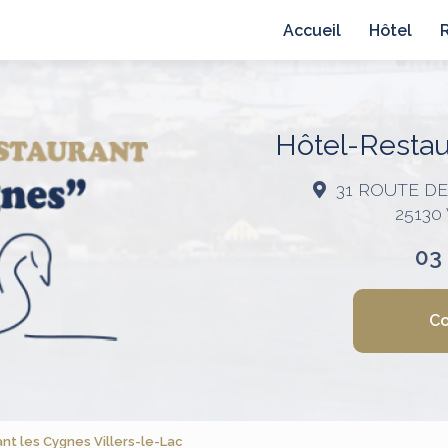
avigation principale
Accueil
Hôtel
Hôtel-Restaur
31 ROUTE D
25130
03
Co
t les Cygnes Villers-le-Lac