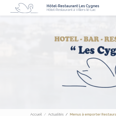
N
Aller
Hôtel-Restaurant Les Cygnes
au
Hôtel-Restaurant à Villers-le-Lac
contenu
principal
Accueil
Actualités
Menus à emporter Restauran