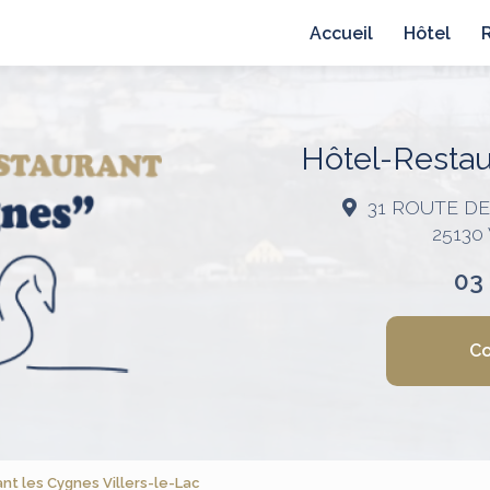
avigation principale
Accueil
Hôtel
Hôtel-Restaur
31 ROUTE D
25130
03
Co
t les Cygnes Villers-le-Lac