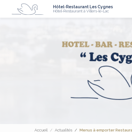
N
Aller
Hôtel-Restaurant Les Cygnes
au
Hôtel-Restaurant à Villers-le-Lac
contenu
principal
Accueil
Actualités
Menus à emporter Restauran