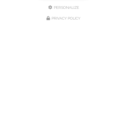
PERSONALIZE
PRIVACY POLICY
Hôtel-Restaurant à Villers-le-Lac
31 route des Brenets
25130 - Villers-le-lac
03 81 68 01 20
Restaurant et réception :
Fermé le samedi midi et dimanche soir
Période hivernale fermé le vendredi soir
Voir
+
d'infos sur
FACEBOOK