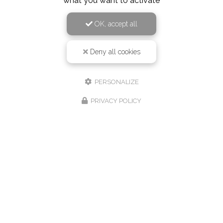
what you want to activate
OK, accept all
Deny all cookies
PERSONALIZE
PRIVACY POLICY
Hôtel-Restaurant à Villers-le-Lac
31 route des Brenets
25130 - Villers-le-lac