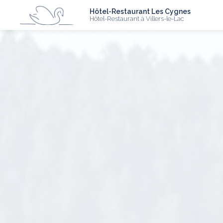
N
Aller
Hôtel-Restaurant Les Cygnes
au
Hôtel-Restaurant à Villers-le-Lac
contenu
principal