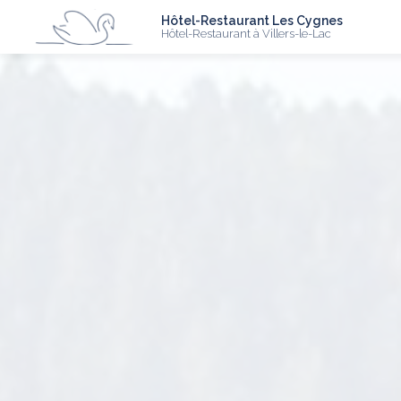
N
Aller
Hôtel-Restaurant Les Cygnes
au
Hôtel-Restaurant à Villers-le-Lac
contenu
principal